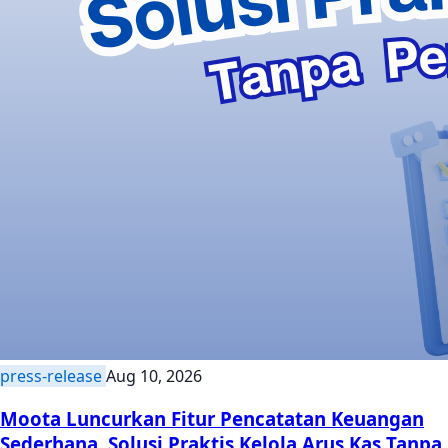
press-release
Aug 10, 2026
Moota Luncurkan Fitur Pencatatan Keuangan
Sederhana, Solusi Praktis Kelola Arus Kas Tanpa