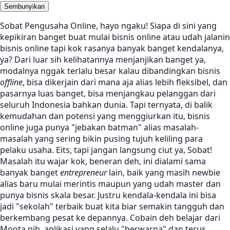
Sembunyikan
Sobat Pengusaha Online, hayo ngaku! Siapa di sini yang
kepikiran banget buat mulai bisnis online atau udah jalanin
bisnis online tapi kok rasanya banyak banget kendalanya,
ya? Dari luar sih kelihatannya menjanjikan banget ya,
modalnya nggak terlalu besar kalau dibandingkan bisnis
offline
, bisa dikerjain dari mana aja alias lebih fleksibel, dan
pasarnya luas banget, bisa menjangkau pelanggan dari
seluruh Indonesia bahkan dunia. Tapi ternyata, di balik
kemudahan dan potensi yang menggiurkan itu, bisnis
online juga punya "jebakan batman" alias masalah-
masalah yang sering bikin pusing tujuh keliling para
pelaku usaha. Eits, tapi jangan langsung ciut ya, Sobat!
Masalah itu wajar kok, beneran deh, ini dialami sama
banyak banget
entrepreneur
lain, baik yang masih newbie
alias baru mulai merintis maupun yang udah master dan
punya bisnis skala besar. Justru kendala-kendala ini bisa
jadi "sekolah" terbaik buat kita biar semakin tangguh dan
berkembang pesat ke depannya. Cobain deh belajar dari
Moota nih, aplikasi yang selalu "berwarna" dan terus