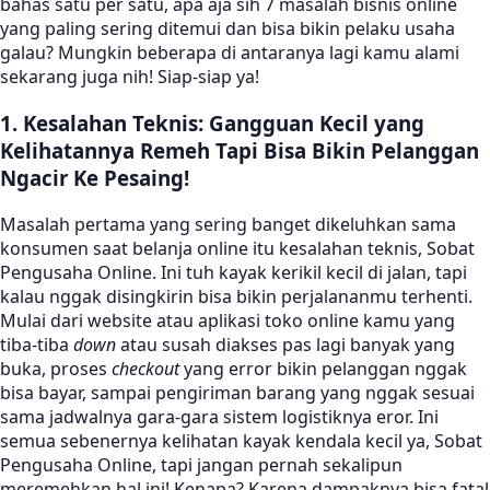
bahas satu per satu, apa aja sih 7 masalah bisnis online
yang paling sering ditemui dan bisa bikin pelaku usaha
galau? Mungkin beberapa di antaranya lagi kamu alami
sekarang juga nih! Siap-siap ya!
1. Kesalahan Teknis: Gangguan Kecil yang
Kelihatannya Remeh Tapi Bisa Bikin Pelanggan
Ngacir Ke Pesaing!
Masalah pertama yang sering banget dikeluhkan sama
konsumen saat belanja online itu kesalahan teknis, Sobat
Pengusaha Online. Ini tuh kayak kerikil kecil di jalan, tapi
kalau nggak disingkirin bisa bikin perjalananmu terhenti.
Mulai dari website atau aplikasi toko online kamu yang
tiba-tiba
down
atau susah diakses pas lagi banyak yang
buka, proses
checkout
yang error bikin pelanggan nggak
bisa bayar, sampai pengiriman barang yang nggak sesuai
sama jadwalnya gara-gara sistem logistiknya eror. Ini
semua sebenernya kelihatan kayak kendala kecil ya, Sobat
Pengusaha Online, tapi jangan pernah sekalipun
meremehkan hal ini! Kenapa? Karena dampaknya bisa fatal