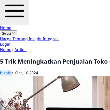
Home
Solusi
Harga
Tentang
Insight
Integrasi
Login
Home
›
Artikel
5 Trik Meningkatkan Penjualan Toko 
bisnis
• Oct, 10 2024