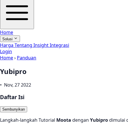
Home
Solusi
Harga
Tentang
Insight
Integrasi
Login
Home
›
Panduan
Yubipro
• Nov, 27 2022
Daftar Isi
Sembunyikan
Langkah-langkah Tutorial
Moota
dengan
Yubipro
dimulai d