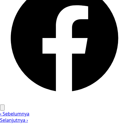
‹ Sebelumnya
Selanjutnya ›