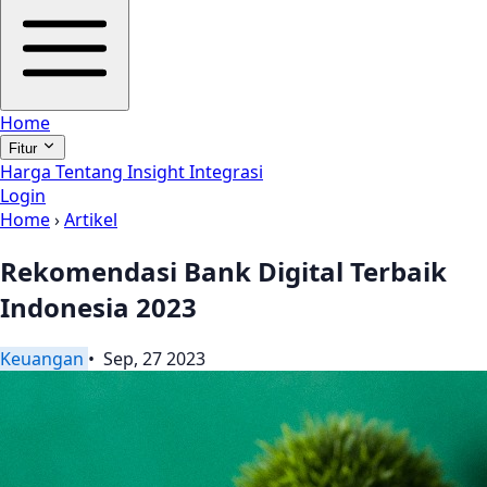
Home
Fitur
Harga
Tentang
Insight
Integrasi
Login
Home
›
Artikel
Rekomendasi Bank Digital Terbaik
Indonesia 2023
Keuangan
• Sep, 27 2023