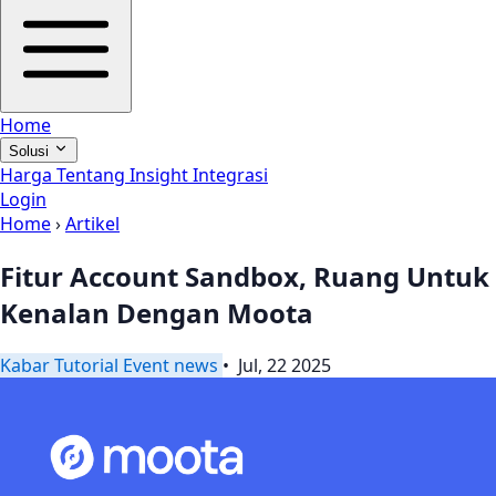
Home
Solusi
Harga
Tentang
Insight
Integrasi
Login
Home
›
Artikel
Fitur Account Sandbox, Ruang Untuk
Kenalan Dengan Moota
Kabar
Tutorial
Event
news
• Jul, 22 2025