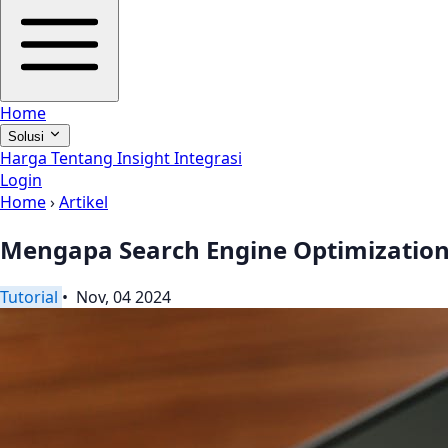
Home
Solusi
Harga
Tentang
Insight
Integrasi
Login
Home
›
Artikel
Mengapa Search Engine Optimization
Tutorial
• Nov, 04 2024