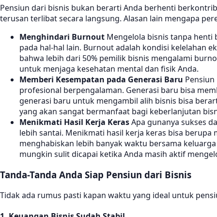
Pensiun dari bisnis bukan berarti Anda berhenti berkontrib
terusan terlibat secara langsung. Alasan lain mengapa pere
Menghindari Burnout
Mengelola bisnis tanpa henti 
pada hal-hal lain. Burnout adalah kondisi kelelahan
bahwa lebih dari 50% pemilik bisnis mengalami burno
untuk menjaga kesehatan mental dan fisik Anda.
Memberi Kesempatan pada Generasi Baru
Pensiun 
profesional berpengalaman. Generasi baru bisa mem
generasi baru untuk mengambil alih bisnis bisa b
yang akan sangat bermanfaat bagi keberlanjutan bisn
Menikmati Hasil Kerja Keras
Apa gunanya sukses dal
lebih santai. Menikmati hasil kerja keras bisa berup
menghabiskan lebih banyak waktu bersama keluarga
mungkin sulit dicapai ketika Anda masih aktif mengelo
Tanda-Tanda Anda Siap Pensiun dari Bisnis
Tidak ada rumus pasti kapan waktu yang ideal untuk pensi
1. Keuangan Bisnis Sudah Stabil