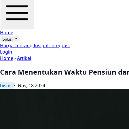
Home
Solusi
Harga
Tentang
Insight
Integrasi
Login
Home
›
Artikel
Cara Menentukan Waktu Pensiun dari
bisnis
• Nov, 18 2024