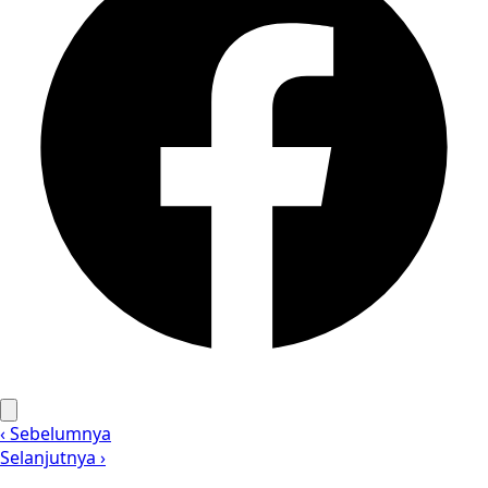
‹ Sebelumnya
Selanjutnya ›