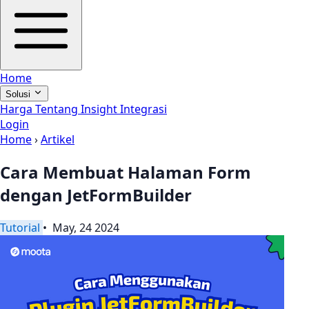
Home
Solusi
Harga
Tentang
Insight
Integrasi
Login
Home
›
Artikel
Cara Membuat Halaman Form
dengan JetFormBuilder
Tutorial
• May, 24 2024