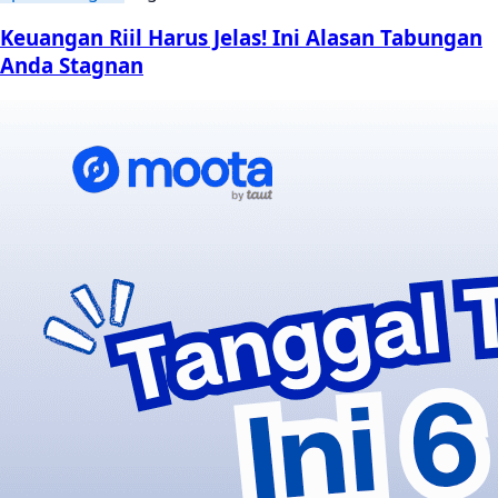
Keuangan Riil Harus Jelas! Ini Alasan Tabungan
Anda Stagnan