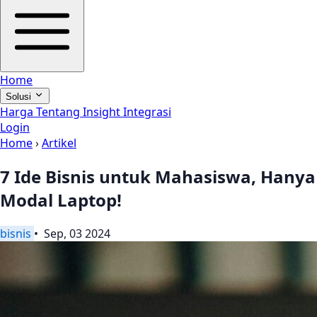
Home
Solusi
Harga
Tentang
Insight
Integrasi
Login
Home
›
Artikel
7 Ide Bisnis untuk Mahasiswa, Hanya
Modal Laptop!
bisnis
• Sep, 03 2024