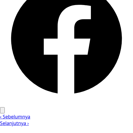
‹ Sebelumnya
Selanjutnya ›